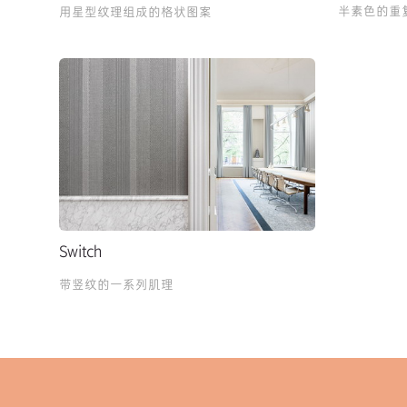
半素色的重
用星型纹理组成的格状图案
Switch
带竖纹的一系列肌理