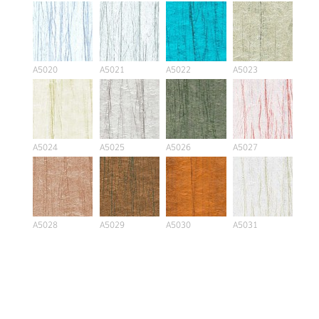
A5020
A5021
A5022
A5023
A5024
A5025
A5026
A5027
A5028
A5029
A5030
A5031